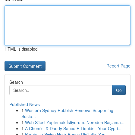
HTML is disabled
Report Page
Search
Go
Published News
1
Western Sydney Rubbish Removal Supporting
Susta...
1
Web Sitesi Yaptırmak İstiyorum: Nereden Başlama...
1
A Chemist & Daddy Sauce E-Liquids : Your Cypri...
1
Purchase Swine Neck Bones Digitally: You...