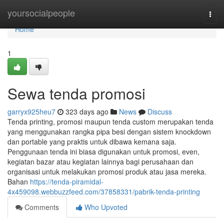
Home
yoursocialpeople
Togg
navi
Home
1
Sewa tenda promosi
garryx925heu7
323 days ago
News
Discuss
Tenda printing, promosi maupun tenda custom merupakan tenda
yang menggunakan rangka pipa besi dengan sistem knockdown
dan portable yang praktis untuk dibawa kemana saja.
Penggunaan tenda ini biasa digunakan untuk promosi, even,
kegiatan bazar atau kegiatan lainnya bagi perusahaan dan
organisasi untuk melakukan promosi produk atau jasa mereka.
Bahan
https://tenda-piramidal-
4x459098.webbuzzfeed.com/37858331/pabrik-tenda-printing
Comments
Who Upvoted