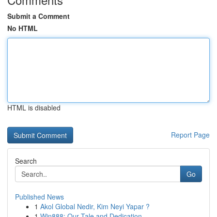
Submit a Comment
No HTML
HTML is disabled
Report Page
Search
Go
Published News
1
Akol Global Nedir, Kim Neyi Yapar ?
1
Win888: Our Tale and Dedication