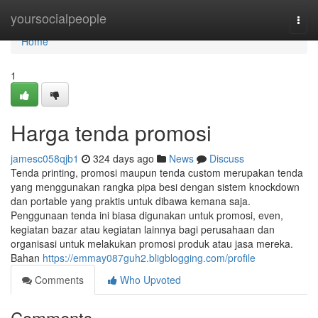
Home
yoursocialpeople
Togg
navi
Home
1
Harga tenda promosi
jamesc058qjb1
324 days ago
News
Discuss
Tenda printing, promosi maupun tenda custom merupakan tenda
yang menggunakan rangka pipa besi dengan sistem knockdown
dan portable yang praktis untuk dibawa kemana saja.
Penggunaan tenda ini biasa digunakan untuk promosi, even,
kegiatan bazar atau kegiatan lainnya bagi perusahaan dan
organisasi untuk melakukan promosi produk atau jasa mereka.
Bahan
https://emmay087guh2.bligblogging.com/profile
Comments
Who Upvoted
Comments