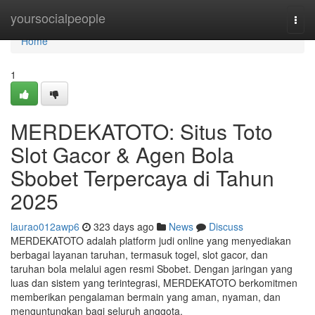
Home
yoursocialpeople
Togg
navi
Home
1
MERDEKATOTO: Situs Toto
Slot Gacor & Agen Bola
Sbobet Terpercaya di Tahun
2025
laurao012awp6
323 days ago
News
Discuss
MERDEKATOTO adalah platform judi online yang menyediakan
berbagai layanan taruhan, termasuk togel, slot gacor, dan
taruhan bola melalui agen resmi Sbobet. Dengan jaringan yang
luas dan sistem yang terintegrasi, MERDEKATOTO berkomitmen
memberikan pengalaman bermain yang aman, nyaman, dan
menguntungkan bagi seluruh anggota.