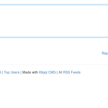
Rep
d
|
Top Users
| Made with
Kliqqi CMS
|
All RSS Feeds