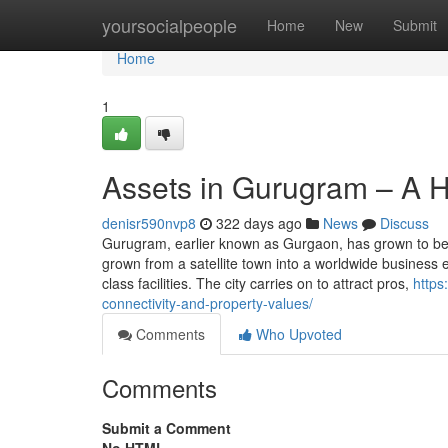
Home
yoursocialpeople
Home
New
Submit
Home
1
Assets in Gurugram – A 
denisr590nvp8
322 days ago
News
Discuss
Gurugram, earlier known as Gurgaon, has grown to be On
grown from a satellite town into a worldwide business 
class facilities. The city carries on to attract pros,
https
connectivity-and-property-values/
Comments
Who Upvoted
Comments
Submit a Comment