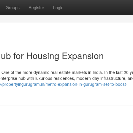
Groups
Register
Login
Hub for Housing Expansion
e of the more dynamic real-estate markets in India. In the last 20 yea
enterprise hub with luxurious residences, modern-day infrastructure, an
://propertyingurugram.in/metro-expansion-in-gurugram-set-to-boost-