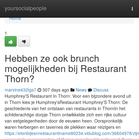
Home
yoursocialpeople
Tog
nav
Home
1
Hebben ze ook brunch
mogelijkheden bij Restaurant
Thorn?
marvine432tgs7
307 days ago
News
Discuss
Humphrey'S Restaurant In Thorn: Voor een bijzondere avond uit
in Thorn kies je Humphrey'sRestaurant Humphrey'S Thorn: De
geschiedenis van het ontstaan van restaurants in ThornIn het
schilderachtige dorpje Thorn ontwikkelde zich een rijke cultuur
van eetgelegenheden door de eeuwen heen. Oorspronkelijk
waren herbergen en tavernes de plekken waar reizigers en
https://etenbijeenrestaurantiname80234.vidublog.com/36604978/zijn