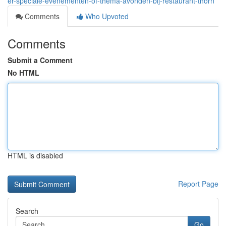
er-speciale-evenementen-of-thema-avonden-bij-restaurant-thorn
Comments
Who Upvoted
Comments
Submit a Comment
No HTML
HTML is disabled
Report Page
Search
Go