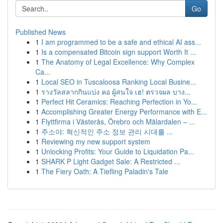
Go
Published News
1
I am programmed to be a safe and ethical AI ass...
1
Is a compensated Bitcoin sign support Worth It ...
1
The Anatomy of Legal Excellence: Why Complex
Ca...
1
Local SEO in Tuscaloosa Ranking Local Busine...
1
รางวัลสลากกินแบ่ง คอ ผู้สนใจ เฮ! ตรวจผล บาง...
1
Perfect Hit Ceramics: Reaching Perfection in Yo...
1
Accomplishing Greater Energy Performance with E...
1
Flyttfirma i Västerås, Örebro och Mälardalen – ...
1
주소야: 혁신적인 주소 정보 관리 시대를 ...
1
Reviewing my new support system
1
Unlocking Profits: Your Guide to Liquidation Pa...
1
SHARK P Light Gadget Sale: A Restricted ...
1
The Fiery Oath: A Tiefling Paladin's Tale