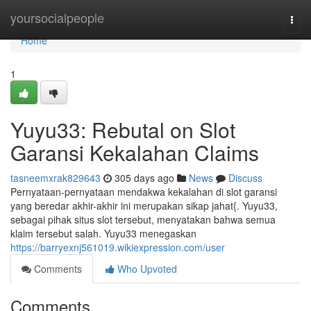
Home
yoursocialpeople
Togg
navi
Home
1
Yuyu33: Rebutal on Slot
Garansi Kekalahan Claims
tasneemxrak829643
305 days ago
News
Discuss
Pernyataan-pernyataan mendakwa kekalahan di slot garansi
yang beredar akhir-akhir ini merupakan sikap jahat{. Yuyu33,
sebagai pihak situs slot tersebut, menyatakan bahwa semua
klaim tersebut salah. Yuyu33 menegaskan
https://barryexnj561019.wikiexpression.com/user
Comments
Who Upvoted
Comments