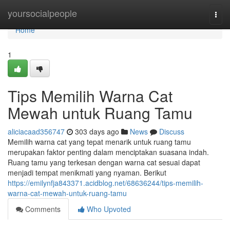
Home
yoursocialpeople
Togg
navi
Home
1
Tips Memilih Warna Cat
Mewah untuk Ruang Tamu
aliciacaad356747
303 days ago
News
Discuss
Memilih warna cat yang tepat menarik untuk ruang tamu
merupakan faktor penting dalam menciptakan suasana indah.
Ruang tamu yang terkesan dengan warna cat sesuai dapat
menjadi tempat menikmati yang nyaman. Berikut
https://emilynfja843371.acidblog.net/68636244/tips-memilih-
warna-cat-mewah-untuk-ruang-tamu
Comments
Who Upvoted