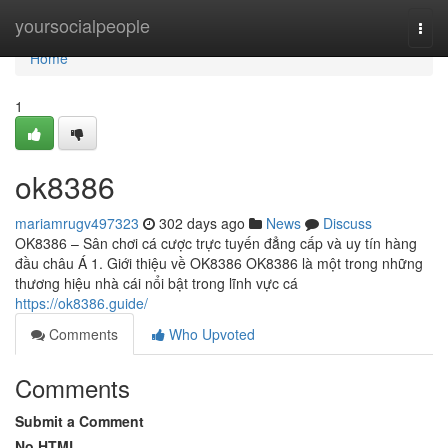
Home
yoursocialpeople
Togg
navi
Home
1
ok8386
mariamrugv497323
302 days ago
News
Discuss
OK8386 – Sân chơi cá cược trực tuyến đẳng cấp và uy tín hàng
đầu châu Á 1. Giới thiệu về OK8386 OK8386 là một trong những
thương hiệu nhà cái nổi bật trong lĩnh vực cá
https://ok8386.guide/
Comments
Who Upvoted
Comments
Submit a Comment
No HTML