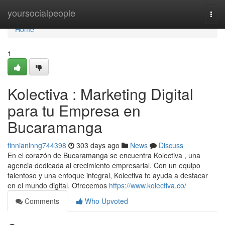
Home
yoursocialpeople
Togg
navi
Home
1
Kolectiva : Marketing Digital
para tu Empresa en
Bucaramanga
finnianlnng744398
303 days ago
News
Discuss
En el corazón de Bucaramanga se encuentra Kolectiva , una
agencia dedicada al crecimiento empresarial. Con un equipo
talentoso y una enfoque integral, Kolectiva te ayuda a destacar
en el mundo digital. Ofrecemos
https://www.kolectiva.co/
Comments
Who Upvoted