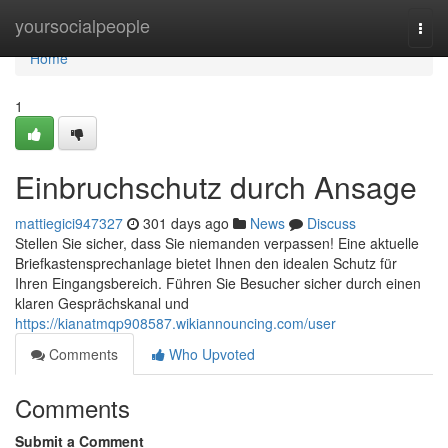
Home
yoursocialpeople
Togg
navi
Home
1
Einbruchschutz durch Ansage
mattiegici947327
301 days ago
News
Discuss
Stellen Sie sicher, dass Sie niemanden verpassen! Eine aktuelle
Briefkastensprechanlage bietet Ihnen den idealen Schutz für
Ihren Eingangsbereich. Führen Sie Besucher sicher durch einen
klaren Gesprächskanal und
https://kianatmqp908587.wikiannouncing.com/user
Comments
Who Upvoted
Comments
Submit a Comment