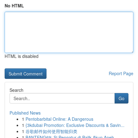
No HTML
HTML is disabled
Report Page
Search
Go
Published News
1
Pentobarbital Online: A Dangerous
1
{3kdubai Promotion: Exclusive Discounts & Savin...
1
谷歌邮件如何使用智能归类
1
BANTENG69: Si Pengatur di Balik Akun Aneh...