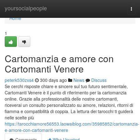
Home
yoursocialpeople
Togg
navi
Home
1
Cartomanzia e amore con
Cartomanti Venere
peterk530zxs4
300 days ago
News
Discuss
Se cerchi risposte chiare e sincere sul tuo futuro sentimentale,
Cartomanti Venere è il punto di riferimento per la cartomanzia
online. Grazie alla professionalità delle nostre cartomanti,
riceverai un consulto personalizzato su amore, relazioni, ritorni di
fiamma e compatibilità di coppia. La lettura dei tarocchi ti guiderà
nelle scelte più
https://tarocchiamore56553.laowaiblog.com/35985852/cartomanzia-
e-amore-con-cartomanti-venere
Comments
Who Upvoted