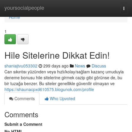
Home
yoursocialpeople
Togg
navi
Home
1
Hile Sitelerine Dikkat Edin!
shaniajtvu053302
299 days ago
News
Discuss
Can sıkıntısı yüzünden veya hızlı/kolay/sağlam kazanç umuduyla
deneme bonusu hile sitelerine girmek cazip gibi görünse de, bu
bir tuzağa benzer. Bu siteler genellikle güvenilir olmayan ve
https://shaunacpxd610575.blogunok.com/profile
Comments
Who Upvoted
Comments
Submit a Comment
No HTML