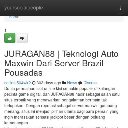
Home
yoursocialpeople
Togg
navi
Home
1
JURAGAN88 | Teknologi Auto
Maxwin Dari Server Brazil
Pousadas
collinst504wir2
303 days ago
News
Discuss
Dunia permainan slot online kini semakin populer di kalangan
pecinta game digital, dan JURAGAN88 hadir sebagai salah satu
situs terbaik yang menawarkan pengalaman bermain tak
terlupakan. Dengan reputasi sebagai server maxwin gampang
menang, situs ini menjadi pilihan utama bagi para pemain yang
ingin merasakan sensasi jackpot besar dengan peluang
kemenangan