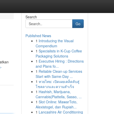
Search
Go
Published News
1
Introducing the Visual
Compendium
1
Specialists in K-Cup Coffee
Packaging Solutions
1
Executive Hiring : Directions
atkan
and Plans fo...
s-
1
Reliable Clean-up Services
Start with Same-Day ...
1
หวยไทย: เปิดเผยเคล็ดลับสู่
โชคลาภและความสำเร็จ
1
Hashish, Marijuana,
Cannabis|Piattella, Sasso, ...
1
Slot Online: MawarToto,
Alexistogel, dan Rupiah...
1
Lancashire Air Conditioning