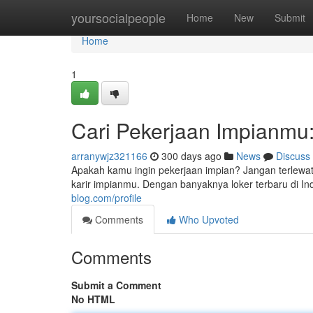
Home
yoursocialpeople
Home
New
Submit
Home
1
Cari Pekerjaan Impianmu:
arranywjz321166
300 days ago
News
Discuss
Apakah kamu ingin pekerjaan impian? Jangan terlewa
karir impianmu. Dengan banyaknya loker terbaru di 
blog.com/profile
Comments
Who Upvoted
Comments
Submit a Comment
No HTML