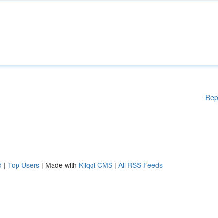
Rep
d
|
Top Users
| Made with
Kliqqi CMS
|
All RSS Feeds