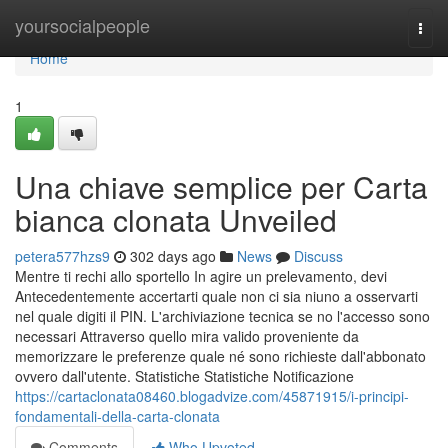
Home
yoursocialpeople
Togg
navi
Home
1
Una chiave semplice per Carta
bianca clonata Unveiled
petera577hzs9
302 days ago
News
Discuss
Mentre ti rechi allo sportello In agire un prelevamento, devi
Antecedentemente accertarti quale non ci sia niuno a osservarti
nel quale digiti il PIN. L'archiviazione tecnica se no l'accesso sono
necessari Attraverso quello mira valido proveniente da
memorizzare le preferenze quale né sono richieste dall'abbonato
ovvero dall'utente. Statistiche Statistiche Notificazione
https://cartaclonata08460.blogadvize.com/45871915/i-principi-
fondamentali-della-carta-clonata
Comments
Who Upvoted