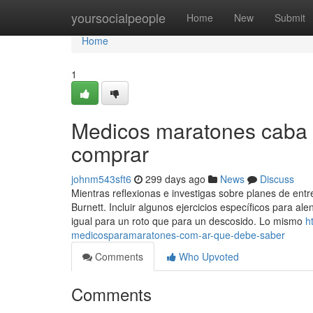
Home
yoursocialpeople
Home
New
Submit
Home
1
Medicos maratones caba 
comprar
johnm543sft6
299 days ago
News
Discuss
Mientras reflexionas e investigas sobre planes de entr
Burnett. Incluir algunos ejercicios específicos para a
igual para un roto que para un descosido. Lo mismo
h
medicosparamaratones-com-ar-que-debe-saber
Comments
Who Upvoted
Comments