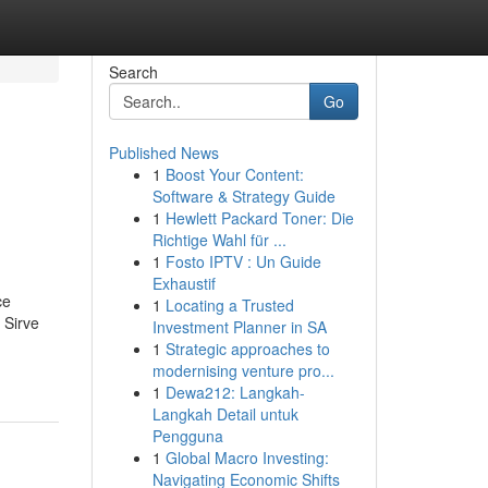
Search
Go
Published News
1
Boost Your Content:
Software & Strategy Guide
1
Hewlett Packard Toner: Die
Richtige Wahl für ...
1
Fosto IPTV : Un Guide
Exhaustif
ce
1
Locating a Trusted
 Sirve
Investment Planner in SA
1
Strategic approaches to
modernising venture pro...
1
Dewa212: Langkah-
Langkah Detail untuk
Pengguna
1
Global Macro Investing:
Navigating Economic Shifts