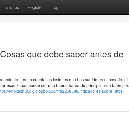
Groups
Register
Login
Cosas que debe saber antes de
enamiento, ten en cuenta las lesiones que has sufrido en el pasado, di
lentar esas zonas puede ser una buena forma de principiar con buen pie.
ttps://knoxashuf.digiblogbox.com/62258666/indicadores-sobre-https-