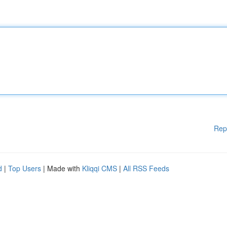
Rep
d
|
Top Users
| Made with
Kliqqi CMS
|
All RSS Feeds