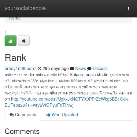
Home
yoursocialpeople
Togg
navi
Home
1
Rank
brody1m80pdp7
295 days ago
News
Discuss
এখানে পাবেন সবথেকে মজার এবং ফানি ভিডিও! Shipon music studio চ্যানেলে আমরা
চেষ্টা করি আপনাকে নির্মল আনন্দ দিতে। আমাদের ভিডিওগুলো যদি আপনার ভালো লাগে, তবে
লাইক, কমেন্ট, এবং শেয়ার করতে ভুলবেন না। আপনার সাপোর্ট আমাদের জন্য অনেক
গুরুত্বপূর্ণ। প্রতিদিন নতুন নতুন হাসির খোরাক পেতে আমাদের চ্যানেলটি সাবস্ক্রাইব করুন এবং
বেল
http://youtube.com/post/UgkxJxNQTYX0PPrZcWkg5BB1Gck-
EUFeps26?si=wry2WGRy3F0TINwj
Comments
Who Upvoted
Comments