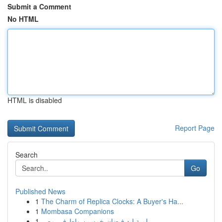
Submit a Comment
No HTML
HTML is disabled
Report Page
Search
Go
Published News
1
The Charm of Replica Clocks: A Buyer's Ha...
1
Mombasa Companions
1
لمبة ليد فيضان خمسين واط في مصر