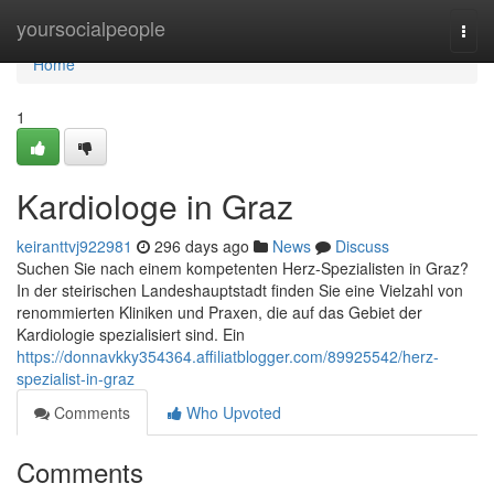
Home
yoursocialpeople
Togg
navi
Home
1
Kardiologe in Graz
keiranttvj922981
296 days ago
News
Discuss
Suchen Sie nach einem kompetenten Herz-Spezialisten in Graz?
In der steirischen Landeshauptstadt finden Sie eine Vielzahl von
renommierten Kliniken und Praxen, die auf das Gebiet der
Kardiologie spezialisiert sind. Ein
https://donnavkky354364.affiliatblogger.com/89925542/herz-
spezialist-in-graz
Comments
Who Upvoted
Comments