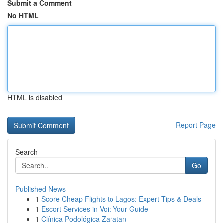
Submit a Comment
No HTML
HTML is disabled
Report Page
Search
Go
Published News
1
Score Cheap Flights to Lagos: Expert Tips & Deals
1
Escort Services in Voi: Your Guide
1
Clínica Podológica Zaratan