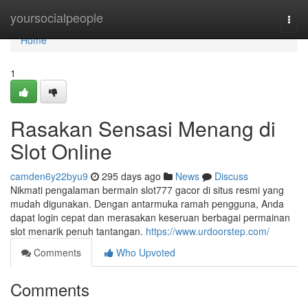
Home
yoursocialpeople
Togg
navi
Home
1
Rasakan Sensasi Menang di
Slot Online
camden6y22byu9
295 days ago
News
Discuss
Nikmati pengalaman bermain slot777 gacor di situs resmi yang
mudah digunakan. Dengan antarmuka ramah pengguna, Anda
dapat login cepat dan merasakan keseruan berbagai permainan
slot menarik penuh tantangan.
https://www.urdoorstep.com/
Comments
Who Upvoted
Comments