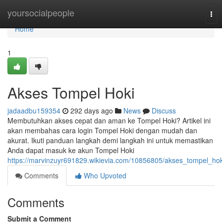
Home
yoursocialpeople
Tog
nav
Home
1
Akses Tompel Hoki
jadaadbu159354
292 days ago
News
Discuss
Membutuhkan akses cepat dan aman ke Tompel Hoki? Artikel ini
akan membahas cara login Tompel Hoki dengan mudah dan
akurat. Ikuti panduan langkah demi langkah ini untuk memastikan
Anda dapat masuk ke akun Tompel Hoki
https://marvinzuyr691829.wikievia.com/10856805/akses_tompel_hok
Comments
Who Upvoted
Comments
Submit a Comment