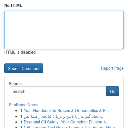
No HTML
HTML is disabled
Report Page
Search
Go
Published News
1
Your Handbook to Braces & Orthodontics & B...
1
ایجاد گیم مار با پایتن و ترتل: کتابچه راهنما بص...
1
Essential Oil Safety: Your Complete Dilution & ...
1
NFL London Taxi Guide: London Taxi Fares, Airpo...