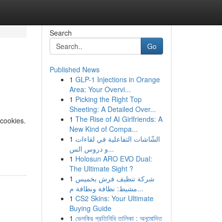
Search
Go
Published News
1
GLP-1 Injections in Orange
Area: Your Overvi...
1
Picking the Right Top
Sheeting: A Detailed Over...
1
The Rise of AI Girlfriends: A
cookies.
New Kind of Compa...
1
الشّاشات التفاعلية في لقاءات
و دروس الس...
1
Holosun ARO EVO Dual:
The Ultimate Sight ?
1
شركة تنظيف فرش بخميس
مشيط: نظافة ونظافة م...
1
CS2 Skins: Your Ultimate
Buying Guide
1
ভেলকির প্রতিনিধি তালিকা : অনুমোদিত