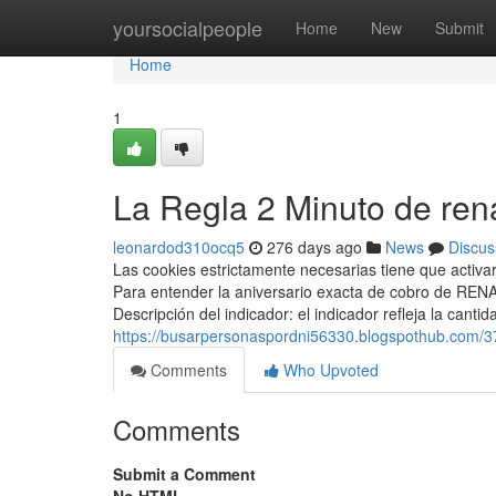
Home
yoursocialpeople
Home
New
Submit
Home
1
La Regla 2 Minuto de ren
leonardod310ocq5
276 days ago
News
Discus
Las cookies estrictamente necesarias tiene que activ
Para entender la aniversario exacta de cobro de ⁣REN
Descripción del indicador: el indicador refleja la can
https://busarpersonaspordni56330.blogspothub.com/3
Comments
Who Upvoted
Comments
Submit a Comment