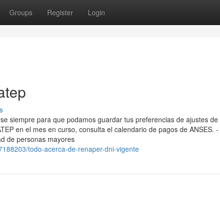
Groups
Register
Login
atep
s
arse siempre para que podamos guardar tus preferencias de ajustes de 
ATEP en el mes en curso, consulta el calendario de ​pagos de ANSES. -
tidad de personas mayores
7188203/todo-acerca-de-renaper-dni-vigente