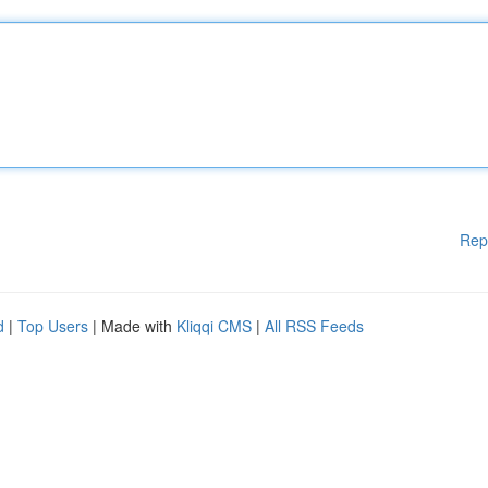
Rep
d
|
Top Users
| Made with
Kliqqi CMS
|
All RSS Feeds