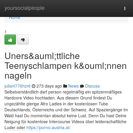
Home
yoursocialpeople
Togg
navi
Home
1
Uners&auml;ttliche
Teenyschlampen k&ouml;nnen
nageln
julianl776hzr6
273 days ago
News
Discuss
Selbstverständlich darf person regelmäßig ein spitzenmäßiges
Hardcore Video hochladen. Aus diesem Grund findest Du
ungezählte gierige Afro Ladies in der kostenlosen Tube
Deutschlands, Österreichs und der Schweiz. Auf Spaziergänge im
Wald hast Du momentan absolut keine Lust. Denn Du hast Deine
Neigung für kostenlose Intercourse Videos über leidenschaftliche
Luder oder
https://porno-austria.at/