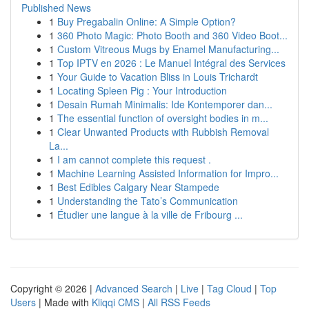
Published News
1
Buy Pregabalin Online: A Simple Option?
1
360 Photo Magic: Photo Booth and 360 Video Boot...
1
Custom Vitreous Mugs by Enamel Manufacturing...
1
Top IPTV en 2026 : Le Manuel Intégral des Services
1
Your Guide to Vacation Bliss in Louis Trichardt
1
Locating Spleen Pig : Your Introduction
1
Desain Rumah Minimalis: Ide Kontemporer dan...
1
The essential function of oversight bodies in m...
1
Clear Unwanted Products with Rubbish Removal
La...
1
I am cannot complete this request .
1
Machine Learning Assisted Information for Impro...
1
Best Edibles Calgary Near Stampede
1
Understanding the Tato’s Communication
1
Étudier une langue à la ville de Fribourg ...
Copyright © 2026 |
Advanced Search
|
Live
|
Tag Cloud
|
Top
Users
| Made with
Kliqqi CMS
|
All RSS Feeds