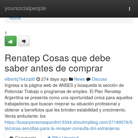
Home
yoursocialpeople
Togg
navi
Home
1
Renatep Cosas que debe
saber antes de comprar
elbertq764zqd0
274 days ago
News
Discuss
Ingresa a ​la página web de ANSES y búsqueda la sección ⁢de
Potenciar Trabajo o programas de empleo. El Plan Renatep
Argentina se presenta como una oportunidad única para aquellos
trabajadores que buscan mejorar su situación profesional y
obtener a beneficios que les brinden estabilidad y crecimiento.
Venta ambulante: los
https://busarpersonaspordni13344.shoutmyblog.com/37189576/5-
técnicas-sencillas-para-la-renaper-consulta-dni-extranjeros
Comments
Who Upvoted