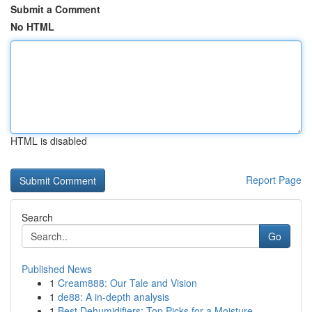
Submit a Comment
No HTML
HTML is disabled
Report Page
Search
Go
Published News
1
Cream888: Our Tale and Vision
1
de88: A in-depth analysis
1
Best Dehumidifiers: Top Picks for a Moisture-...