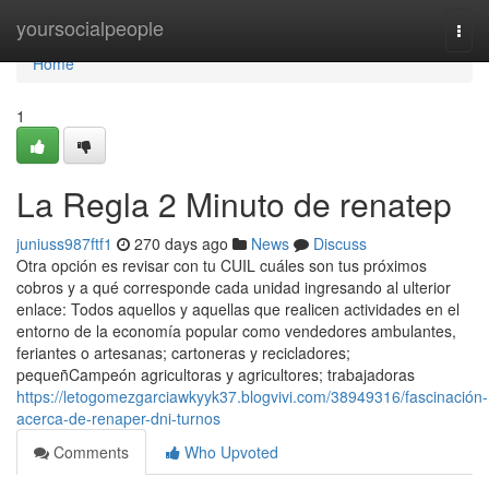
Home
yoursocialpeople
Togg
navi
Home
1
La Regla 2 Minuto de renatep
juniuss987ftf1
270 days ago
News
Discuss
Otra opción es revisar con tu CUIL cuáles son tus próximos
cobros y a qué corresponde cada unidad ingresando al ulterior
enlace: Todos aquellos y aquellas que realicen actividades en el
entorno de la economía popular como vendedores ambulantes,
feriantes o artesanas; cartoneras y recicladores;
pequeñCampeón agricultoras y agricultores; trabajadoras
https://letogomezgarciawkyyk37.blogvivi.com/38949316/fascinación-
acerca-de-renaper-dni-turnos
Comments
Who Upvoted