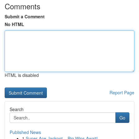
Comments
Submit a Comment
No HTML
HTML is disabled
Report Page
Search
Go
Published News
1
Super Ace Jackpot – Big Wins Await!