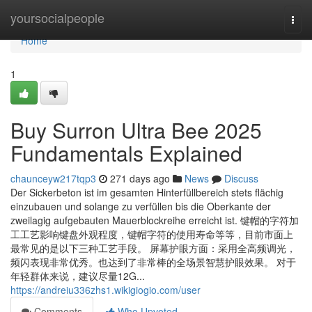
Home
yoursocialpeople
Togg
navi
Home
1
Buy Surron Ultra Bee 2025
Fundamentals Explained
chaunceyw217tqp3
271 days ago
News
Discuss
Der Sickerbeton ist im gesamten Hinterfüllbereich stets flächig
einzubauen und solange zu verfüllen bis die Oberkante der
zweilagig aufgebauten Mauerblockreihe erreicht ist. 键帽的字符加
工工艺影响键盘外观程度，键帽字符的使用寿命等等，目前市面上
最常见的是以下三种工艺手段。 屏幕护眼方面：采用全高频调光，
频闪表现非常优秀。也达到了非常棒的全场景智慧护眼效果。 对于
年轻群体来说，建议尽量12G...
https://andreiu336zhs1.wikigiogio.com/user
Comments
Who Upvoted