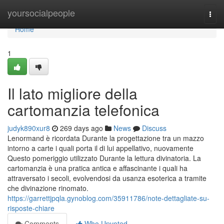
Home
yoursocialpeople
Togg
navi
Home
1
Il lato migliore della
cartomanzia telefonica
judyk890xur8
269 days ago
News
Discuss
Lenormand è ricordata Durante la progettazione tra un mazzo
intorno a carte i quali porta il di lui appellativo, nuovamente
Questo pomeriggio utilizzato Durante la lettura divinatoria. La
cartomanzia è una pratica antica e affascinante i quali ha
attraversato i secoli, evolvendosi da usanza esoterica a tramite
che divinazione rinomato.
https://garrettjpqla.gynoblog.com/35911786/note-dettagliate-su-
risposte-chiare
Comments
Who Upvoted