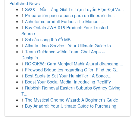
Published News
1
SV88 – Nền Tảng Giải Trí Trực Tuyến Hiện Đại Vớ...
1
Preparación paso a paso para un itinerario in...
1
Acheter ce produit Furious : Le Manuel ...
1
Buy Obtain JWH-018 Product: Your Trusted
Source...
1
Soi cầu song thủ đề MB
1
Atlanta Limo Service : Your Ultimate Guide to...
1
Team Guidance within Team Chat Apps --
Designin...
1
ROKOK88: Cara Menjadi Mahir Akurat dirancang ...
1
Firewood Briquettes regarding Offer: Find the G...
1
Best Spots to Set Your Humidifier : A Space...
1
Boost Your Social Media: Introducing RepliFy
1
Rubbish Removal Eastern Suburbs Sydney Giving
T...
1
The Mystical Gnome Wizard: A Beginner's Guide
1
Buy Anadrol: Your Ultimate Guide to Purchasing