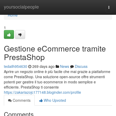
Home
yoursocialpeople
Togg
navi
Home
1
Gestione eCommerce tramite
PrestaShop
tedailh954630
269 days ago
News
Discuss
Aprire un negozio online è più facile che mai grazie a piattaforme
come PrestaShop. Una soluzione open-source offre strumenti
potenti per gestire il tuo ecommerce in modo semplice e
efficiente. PrestaShop ti consente
https://zakariazojc177148.bloginder.com/profile
Comments
Who Upvoted
Comments