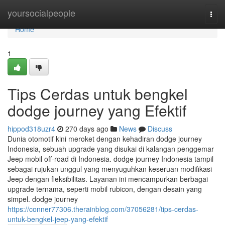
Home
yoursocialpeople
Togg
navi
Home
1
Tips Cerdas untuk bengkel
dodge journey yang Efektif
hippod318uzr4
270 days ago
News
Discuss
Dunia otomotif kini meroket dengan kehadiran dodge journey
Indonesia, sebuah upgrade yang disukai di kalangan penggemar
Jeep mobil off-road di Indonesia. dodge journey Indonesia tampil
sebagai rujukan unggul yang menyuguhkan keseruan modifikasi
Jeep dengan fleksibilitas. Layanan ini mencampurkan berbagai
upgrade ternama, seperti mobil rubicon, dengan desain yang
simpel. dodge journey
https://conner77306.therainblog.com/37056281/tips-cerdas-
untuk-bengkel-jeep-yang-efektif