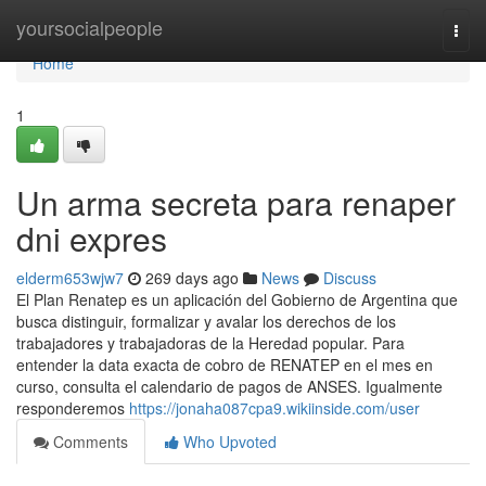
Home
yoursocialpeople
Togg
navi
Home
1
Un arma secreta para renaper
dni expres
elderm653wjw7
269 days ago
News
Discuss
El Plan Renatep es un aplicación del Gobierno de Argentina que
busca distinguir, formalizar y avalar los derechos de los
trabajadores y trabajadoras de la Heredad popular. Para
entender la data exacta de cobro de ⁣RENATEP en el mes en
curso, consulta el calendario de ​pagos de ANSES. Igualmente
responderemos
https://jonaha087cpa9.wikiinside.com/user
Comments
Who Upvoted