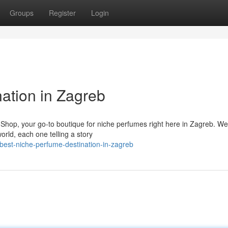
Groups
Register
Login
ation in Zagreb
Shop, your go-to boutique for niche perfumes right here in Zagreb. We 
orld, each one telling a story
best-niche-perfume-destination-in-zagreb