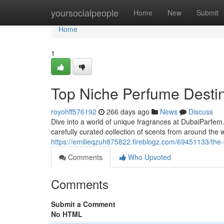
Home
yoursocialpeople
Home
New
Submit
Home
1
Top Niche Perfume Destin
royohff576192
266 days ago
News
Discuss
Dive into a world of unique fragrances at DubaiParfem.
carefully curated collection of scents from around the w
https://emilieqzuh875822.fireblogz.com/69451133/the-
Comments
Who Upvoted
Comments
Submit a Comment
No HTML