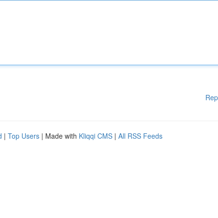
Rep
d
|
Top Users
| Made with
Kliqqi CMS
|
All RSS Feeds