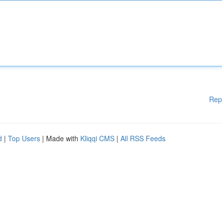
Rep
d
|
Top Users
| Made with
Kliqqi CMS
|
All RSS Feeds