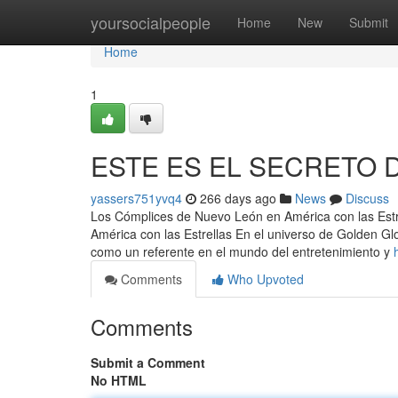
Home
yoursocialpeople
Home
New
Submit
Home
1
ESTE ES EL SECRETO 
yassers751yvq4
266 days ago
News
Discuss
Los Cómplices de Nuevo León en América con las Estr
América con las Estrellas En el universo de Golden Gl
como un referente en el mundo del entretenimiento y
Comments
Who Upvoted
Comments
Submit a Comment
No HTML