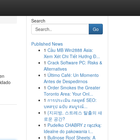
Search
Go
Published News
1
Cầu MB Win2888 Asia:
Xem Xét Chi Tiết Hướng Đ...
1
Crack Software PC: Risks &
Alternatives
1
Último Café: Un Momento
 en
Antes de Despedirnos
lidado
1
Order Smokes the Greater
Toronto Area: Your Onl...
1
การประเมิน กลยุทธ์ SEO:
บทสรุป ฉบับ สมบูรณ์...
1
{지피방, 스트레스 탈출의 새
로운 공간?
1
Pudełko CHABRY z rączką:
Idealne do pakowania i...
1
Bullnose Roof Sheets: A