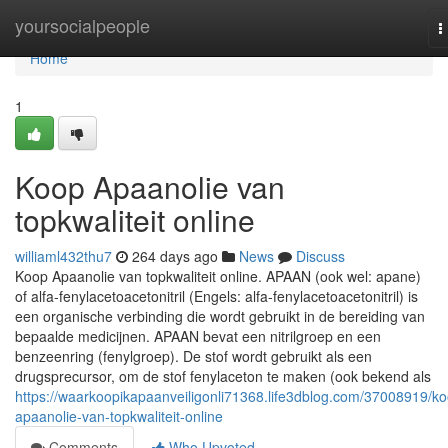
Home
yoursocialpeople
T
n
Home
1
Koop Apaanolie van
topkwaliteit online
williaml432thu7
264 days ago
News
Discuss
Koop Apaanolie van topkwaliteit online. APAAN (ook wel: apane)
of alfa-fenylacetoacetonitril (Engels: alfa-fenylacetoacetonitril) is
een organische verbinding die wordt gebruikt in de bereiding van
bepaalde medicijnen. APAAN bevat een nitrilgroep en een
benzeenring (fenylgroep). De stof wordt gebruikt als een
drugsprecursor, om de stof fenylaceton te maken (ook bekend als
https://waarkoopikapaanveiligonli71368.life3dblog.com/37008919/k
apaanolie-van-topkwaliteit-online
Comments
Who Upvoted