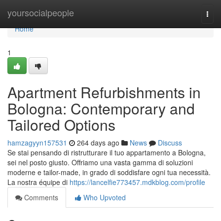
Home
yoursocialpeople
Togg
navi
Home
1
Apartment Refurbishments in
Bologna: Contemporary and
Tailored Options
hamzagyyn157531
264 days ago
News
Discuss
Se stai pensando di ristrutturare il tuo appartamento a Bologna,
sei nel posto giusto. Offriamo una vasta gamma di soluzioni
moderne e tailor-made, in grado di soddisfare ogni tua necessità.
La nostra équipe di
https://lancelfie773457.mdkblog.com/profile
Comments
Who Upvoted