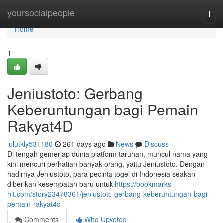
Home
yoursocialpeople
Togg
navi
Home
1
Jeniustoto: Gerbang
Keberuntungan bagi Pemain
Rakyat4D
lulutkly531180
261 days ago
News
Discuss
Di tengah gemerlap dunia platform taruhan, muncul nama yang
kini mencuri perhatian banyak orang, yaitu Jeniustoto. Dengan
hadirnya Jeniustoto, para pecinta togel di Indonesia seakan
diberikan kesempatan baru untuk
https://bookmarks-
hit.com/story23478361/jeniustoto-gerbang-keberuntungan-bagi-
pemain-rakyat4d
Comments
Who Upvoted