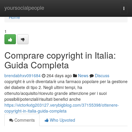
Home
yoursocialpeople
Togg
navi
Home
1
Comprare copyright in Italia:
Guida Completa
brendabhxv091684
264 days ago
News
Discuss
copyright è un/è diventata/è una farmaco popolare per la gestione
del diabete di tipo 2. Negli ultimi tempi, ha
ottenuto/acquisito/ricevuto grande attenzione per i suoi
possibili/potenziali/risultati benefici anche
https://victorkxtg203127.verybigblog.com/37155398/ottenere-
copyright-in-italia-guida-completa
Comments
Who Upvoted