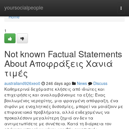
Home
yoursocialpeople
Togg
navi
Home
1
Not known Factual Statements
About Αποφράξεις Χανιά
τιμές
australiand926xeo0
246 days ago
News
Discuss
Καθημερινά δεχόμαστε κλήσεις από ιδιώτες και
επιχειρήσεις και αναλαμβάνουμε τα εξής: Ένας
βουλωμένος νεροχύτης, μια φραγμένη απόφραξη, ένα
σιφόνι με ενοχλητικές δυσοσμίες, μπορεί να μοιάζουν με
επιφανειακά προβλήματα, αλλά ενδεχομένως να
προκαλέσουν μεγαλύτερη ζημιά αν δεν τα
αντιμετωπίσετε με συνέπεια. Κατά τη διάρκεια του