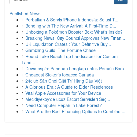
Published News
1
Perbaikan & Servis iPhone Indonesia: Solusi T...
1
Bonding with The New Arrival: A First-Time D...
1
Unboxing a Pokémon Booster Box: What's Inside?
1
Breaking News: City Council Approves New Finan...
1
UK Liquidation Crates : Your Definitive Buy...
1
Gambling Guild: The Fortune Chase
1
Round Lake Beach Top Landscaper for Custom
Land...
1
Dewataspin: Panduan Lengkap untuk Pemain Baru
1
Cheapest Stoker's tobacco Canada
1
24club Sân Chơi Giải Trí Hàng Đầu Việt
1
A Glorious Era : A Guide to Elder Residences
1
Vital Apple Accessories for Your Device
1
Mecidiyeköy'de ucuz Escort Servisleri Seç...
1
Need Computer Repair in Lake Forest?
1
What Are the Best Financing Options to Combine ...