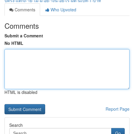
บตรง-แตกง-าย-ไม-ม-อย-างน-อย-เร-มต-นเบท-1-บาท
Comments
Who Upvoted
Comments
Submit a Comment
No HTML
HTML is disabled
Report Page
Search
Go