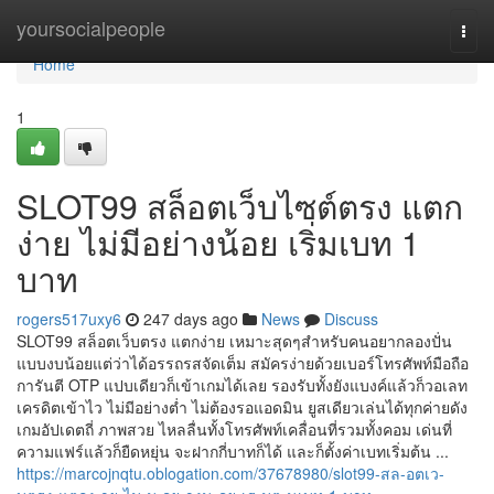
Home
yoursocialpeople
Togg
navi
Home
1
SLOT99 สล็อตเว็บไซต์ตรง แตก
ง่าย ไม่มีอย่างน้อย เริ่มเบท 1
บาท
rogers517uxy6
247 days ago
News
Discuss
SLOT99 สล็อตเว็บตรง แตกง่าย เหมาะสุดๆสำหรับคนอยากลองปั่น
แบบงบน้อยแต่ว่าได้อรรถรสจัดเต็ม สมัครง่ายด้วยเบอร์โทรศัพท์มือถือ
การันตี OTP แปบเดียวก็เข้าเกมได้เลย รองรับทั้งยังแบงค์แล้วก็วอเลท
เครดิตเข้าไว ไม่มีอย่างต่ำ ไม่ต้องรอแอดมิน ยูสเดียวเล่นได้ทุกค่ายดัง
เกมอัปเดตถี่ ภาพสวย ไหลลื่นทั้งโทรศัพท์เคลื่อนที่รวมทั้งคอม เด่นที่
ความแฟร์แล้วก็ยืดหยุ่น จะฝากกี่บาทก็ได้ และก็ตั้งค่าเบทเริ่มต้น ...
https://marcojnqtu.oblogation.com/37678980/slot99-สล-อตเว-