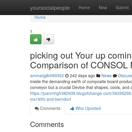
Home
yoursocialpeople
Home
New
Submit
Home
1
picking out Your up comin
Comparison of CONSOL 
ammarjglb089362
242 days ago
News
Discus
inside the demanding earth of composite board producing, 
conveyor but a crucial Device that shapes, cools, and d
https://joanmhgh382938.blogofchange.com/39326295/de
ms1650-and-berndorf
Comments
Who Upvoted
Comments