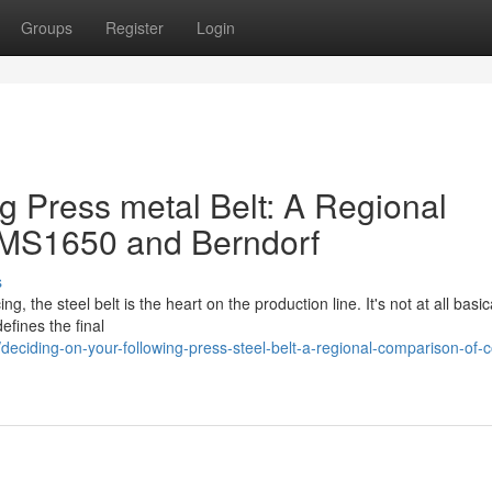
Groups
Register
Login
g Press metal Belt: A Regional
MS1650 and Berndorf
s
the steel belt is the heart on the production line. It's not at all basic
efines the final
ciding-on-your-following-press-steel-belt-a-regional-comparison-of-c