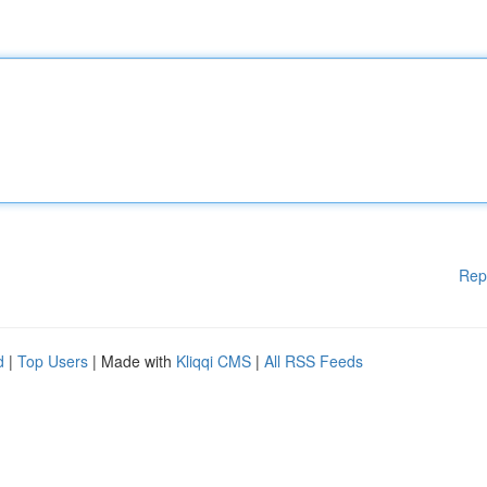
Rep
d
|
Top Users
| Made with
Kliqqi CMS
|
All RSS Feeds