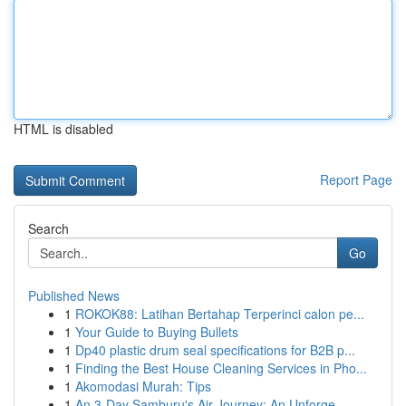
HTML is disabled
Report Page
Search
Go
Published News
1
ROKOK88: Latihan Bertahap Terperinci calon pe...
1
Your Guide to Buying Bullets
1
Dp40 plastic drum seal specifications for B2B p...
1
Finding the Best House Cleaning Services in Pho...
1
Akomodasi Murah: Tips
1
An 3-Day Samburu's Air Journey: An Unforge...