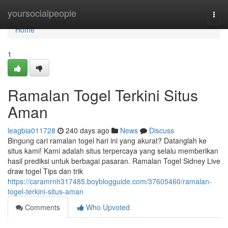
Home
yoursocialpeople
Togg
navi
Home
1
Ramalan Togel Terkini Situs
Aman
leagbia011728
240 days ago
News
Discuss
Bingung cari ramalan togel hari ini yang akurat? Datanglah ke
situs kami! Kami adalah situs terpercaya yang selalu memberikan
hasil prediksi untuk berbagai pasaran. Ramalan Togel Sidney Live
draw togel Tips dan trik
https://caramrnh317485.boyblogguide.com/37605460/ramalan-
togel-terkini-situs-aman
Comments
Who Upvoted