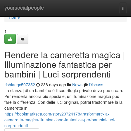
Home
yoursocialpeople
Togg
navi
Home
1
Rendere la cameretta magica |
Illuminazione fantastica per
bambini | Luci sorprendenti
rishiaeqc507352
238 days ago
News
Discuss
La stanza] di un bambino è il suo rifugio privato dove può creare.
Per renderla ancora più speciale, un'illuminazione magica può
fare la differenza. Con delle luci originali, potrai trasformare la la
cameretta in
https://bookmarksea.com/story20724178/trasformare-la-
cameretta-magica-illuminazione-fantastica-per-bambini-luci-
sorprendenti