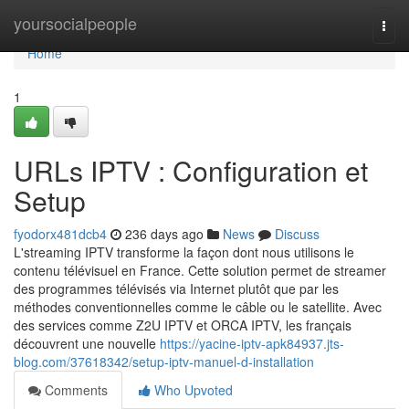
Home
yoursocialpeople
Togg
navi
Home
1
URLs IPTV : Configuration et
Setup
fyodorx481dcb4
236 days ago
News
Discuss
L'streaming IPTV transforme la façon dont nous utilisons le
contenu télévisuel en France. Cette solution permet de streamer
des programmes télévisés via Internet plutôt que par les
méthodes conventionnelles comme le câble ou le satellite. Avec
des services comme Z2U IPTV et ORCA IPTV, les français
découvrent une nouvelle
https://yacine-iptv-apk84937.jts-
blog.com/37618342/setup-iptv-manuel-d-installation
Comments
Who Upvoted