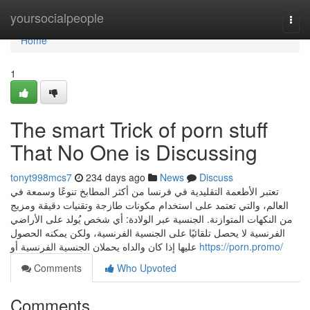
Home
yoursocialpeople
Togg
navi
Home
1
The smart Trick of porn stuff
That No One is Discussing
tonyt998mcs7
234 days ago
News
Discuss
تعتبر الأطعمة التقليدية في فرنسا من أكثر المطابخ تنوعًا وسمعة في
العالم، والتي تعتمد على استخدام مكونات طازجة وتقنيات دقيقة ومزيج
من النكهات المتوازنة. الجنسية عبر الولادة: أي شخص يُولد على الأراضي
الفرنسية لا يحصل تلقائيًا على الجنسية الفرنسية، ولكن يمكنه الحصول
عليها إذا كان والداه يحملان الجنسية الفرنسية أو
https://porn.promo/
Comments
Who Upvoted
Comments