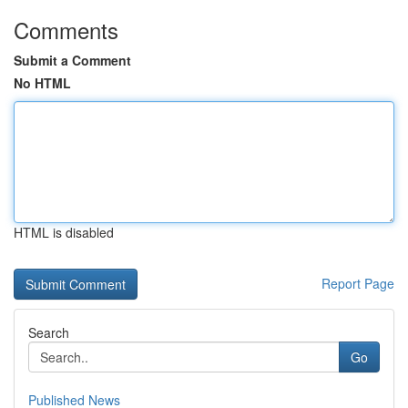
Comments
Submit a Comment
No HTML
HTML is disabled
Report Page
Search
Go
Published News