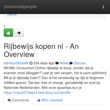
Home
yoursocialpeople
Togg
navi
Home
1
Rijbewijs kopen nl - An
Overview
stanleyr592asf6
234 days ago
News
Discuss
WinWin Consument Online rijbewijs te koop, zonder dat je
examen moet afleggen? Laat je niet vangen, het is pure oplichterij
Wil je je rijbewijs halen? Dan is het verstandig op tijd te beginnen
fulfilled sparen. Dat kan free of charge, gemakkelijk en snel bij
Nationale-Nederlanden. Met onze spaartips kun je
https://mayai370wyz4.fare-blog.com/profile
Comments
Who Upvoted