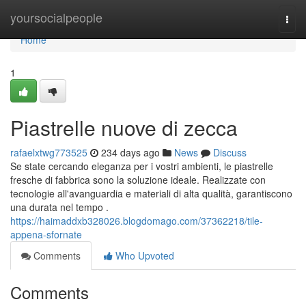
Home
yoursocialpeople
Togg
navi
Home
1
Piastrelle nuove di zecca
rafaelxtwg773525
234 days ago
News
Discuss
Se state cercando eleganza per i vostri ambienti, le piastrelle
fresche di fabbrica sono la soluzione ideale. Realizzate con
tecnologie all'avanguardia e materiali di alta qualità, garantiscono
una durata nel tempo .
https://haimaddxb328026.blogdomago.com/37362218/tile-
appena-sfornate
Comments
Who Upvoted
Comments