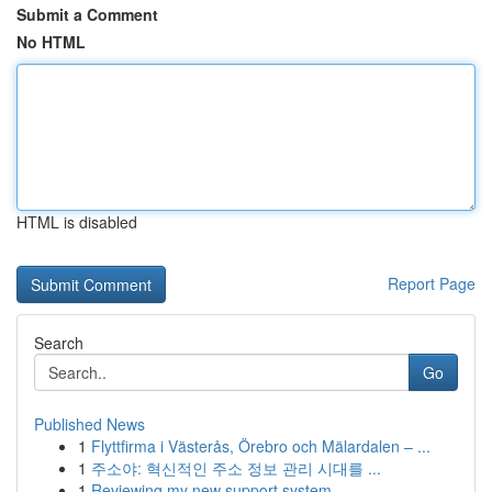
Submit a Comment
No HTML
HTML is disabled
Report Page
Search
Go
Published News
1
Flyttfirma i Västerås, Örebro och Mälardalen – ...
1
주소야: 혁신적인 주소 정보 관리 시대를 ...
1
Reviewing my new support system