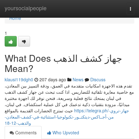
Home
yoursocialpeople
Togg
navi
Home
1
What Does جهاز كشف الذهب
Mean?
klausi119dgh0
207 days ago
News
Discuss
تقدم هذه الاجهزة امكانيات متقدمة في العمق، ودقة التمييز بين المعادن،
مع خاصية معايرة تلقائية للتضاريس. اذا كنت تبحث عن جهاز كشف الذهب
في لبنان يمنحك نتائج فعلية وسريعة، فنحن نوفر لك اجهزة مختبرة
ميدانيًا، مزودة بتقنيات ذكية تدعمك في كل عملية استكشاف. في لبنان،
https://telegra.ph/جهاز-تروي-
حيث تمتزج الحضارات القديمة بالمواقع
من-أجــاكس-ديتكتــور-تكنولوجيا-استثنائية-في-كشف-المعادن-
والذهب-12-18
Comments
Who Upvoted